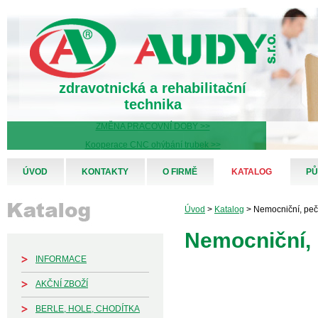
zdravotnická a rehabilitační
technika
ZMĚNA PRACOVNÍ DOBY >>
Kooperace CNC ohýbání trubek >>
ÚVOD
KONTAKTY
O FIRMĚ
KATALOG
PŮ
Úvod
>
Katalog
> Nemocniční, peč
Nemocniční, 
INFORMACE
AKČNÍ ZBOŽÍ
BERLE, HOLE, CHODÍTKA