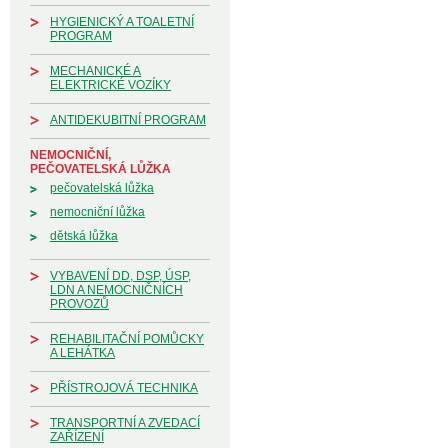
HYGIENICKÝ A TOALETNÍ
PROGRAM
MECHANICKÉ A
ELEKTRICKÉ VOZÍKY
ANTIDEKUBITNÍ PROGRAM
NEMOCNIČNÍ,
PEČOVATELSKÁ LŮŽKA
pečovatelská lůžka
nemocniční lůžka
dětská lůžka
VYBAVENÍ DD, DSP, ÚSP,
LDN A NEMOCNIČNÍCH
PROVOZŮ
REHABILITAČNÍ POMŮCKY
A LEHÁTKA
PŘÍSTROJOVÁ TECHNIKA
TRANSPORTNÍ A ZVEDACÍ
ZAŘÍZENÍ