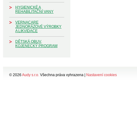
HYGIENICKÉ A
REHABILITAČNÍ VANY
VERNACARE
JEDNORÁZOVÉ VÝROBKY
A LIKVIDACE
DĚTSKÁ OBUV,
KOJENECKÝ PROGRAM
© 2026
Audy s.r.o.
Všechna práva vyhrazena |
Nastavení cookies