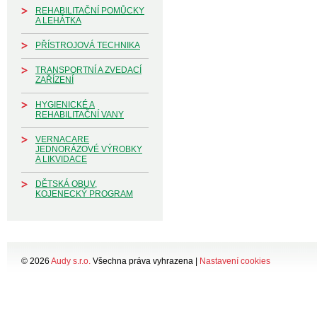
REHABILITAČNÍ POMŮCKY
A LEHÁTKA
PŘÍSTROJOVÁ TECHNIKA
TRANSPORTNÍ A ZVEDACÍ
ZAŘÍZENÍ
HYGIENICKÉ A
REHABILITAČNÍ VANY
VERNACARE
JEDNORÁZOVÉ VÝROBKY
A LIKVIDACE
DĚTSKÁ OBUV,
KOJENECKÝ PROGRAM
© 2026
Audy s.r.o.
Všechna práva vyhrazena |
Nastavení cookies