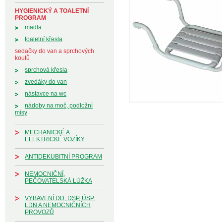
HYGIENICKÝ A TOALETNÍ
PROGRAM
madla
toaletní křesla
sedačky do van a sprchových
koutů
sprchová křesla
zvedáky do van
nástavce na wc
nádoby na moč, podložní
mísy
MECHANICKÉ A
ELEKTRICKÉ VOZÍKY
ANTIDEKUBITNÍ PROGRAM
NEMOCNIČNÍ,
PEČOVATELSKÁ LŮŽKA
VYBAVENÍ DD, DSP, ÚSP,
LDN A NEMOCNIČNÍCH
PROVOZŮ