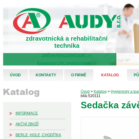
zdravotnická a rehabilitační
technika
ZMĚNA PRACOVNÍ DOBY >>
Kooperace CNC ohýbání trubek >>
ÚVOD
KONTAKTY
O FIRMĚ
KATALOG
PŮ
Úvod
>
Katalog
>
Hygienický a toa
bílá-520111
Sedačka závě
INFORMACE
AKČNÍ ZBOŽÍ
BERLE, HOLE, CHODÍTKA