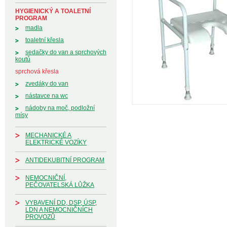
HYGIENICKÝ A TOALETNÍ
PROGRAM
madla
toaletní křesla
sedačky do van a sprchových
koutů
sprchová křesla
zvedáky do van
nástavce na wc
nádoby na moč, podložní
mísy
MECHANICKÉ A
ELEKTRICKÉ VOZÍKY
ANTIDEKUBITNÍ PROGRAM
NEMOCNIČNÍ,
PEČOVATELSKÁ LŮŽKA
VYBAVENÍ DD, DSP, ÚSP,
LDN A NEMOCNIČNÍCH
PROVOZŮ