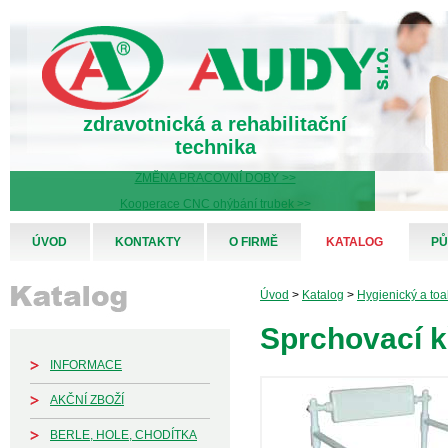
zdravotnická a rehabilitační
technika
ZMĚNA PRACOVNÍ DOBY >>
Kooperace CNC ohýbání trubek >>
ÚVOD
KONTAKTY
O FIRMĚ
KATALOG
PŮ
Úvod
>
Katalog
>
Hygienický a toa
Sprchovací k
INFORMACE
AKČNÍ ZBOŽÍ
BERLE, HOLE, CHODÍTKA